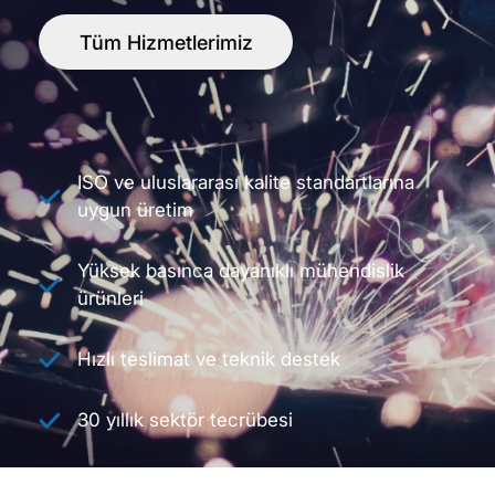
Tüm Hizmetlerimiz
ISO ve uluslararası kalite standartlarına
uygun üretim
Yüksek basınca dayanıklı mühendislik
ürünleri
Hızlı teslimat ve teknik destek
30 yıllık sektör tecrübesi