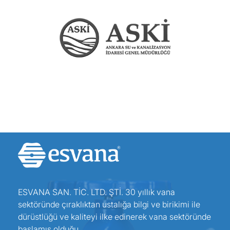
ESVANA SAN. TİC. LTD. ŞTİ. 30 yıllık vana
sektöründe çıraklıktan ustalığa bilgi ve birikimi ile
dürüstlüğü ve kaliteyi ilke edinerek vana sektöründe
başlamış olduğu...